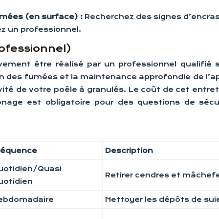
umées (en surface) :
Recherchez des signes d’encra
z un professionnel.
ofessionnel)
vement être réalisé par un professionnel qualifié s
 des fumées et la maintenance approfondie de l’app
évité de votre poêle à granulés. Le coût de cet entr
onage est obligatoire pour des questions de sécur
réquence
Description
uotidien/Quasi
Retirer cendres et mâchef
uotidien
ebdomadaire
Nettoyer les dépôts de sui