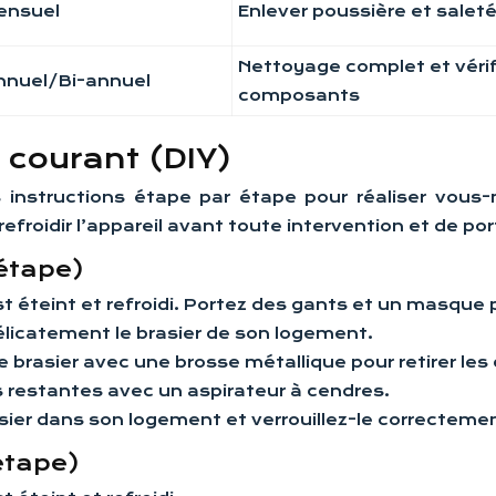
ensuel
Enlever poussière et salet
Nettoyage complet et vérif
nnuel/Bi-annuel
composants
 courant (DIY)
es instructions étape par étape pour réaliser vou
refroidir l’appareil avant toute intervention et de p
étape)
st éteint et refroidi. Portez des gants et un masque
délicatement le brasier de son logement.
le brasier avec une brosse métallique pour retirer le
s restantes avec un aspirateur à cendres.
sier dans son logement et verrouillez-le correcteme
étape)