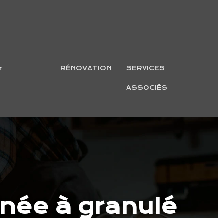
&
RÉNOVATION
SERVICES
ASSOCIÉS
inée à granulé