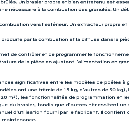
t brûlés. Un brasier propre et bien entretenu est ess
ygène nécessaire à la combustion des granulés. Un dé
 combustion vers l’extérieur. Un extracteur propre 
ur produite par la combustion et la diffuse dans la pi
ermet de contrôler et de programmer le fonctionneme
érature de la pièce en ajustant l’alimentation en granu
érences significatives entre les modèles de poêles 
dèles ont une trémie de 15 kg, d’autres de 30 kg), 
120 m²), les fonctionnalités de programmation et l
 du brasier, tandis que d’autres nécessitent un s
uel d’utilisation fourni par le fabricant. Il contien
 la maintenance.